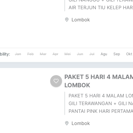
AIR TERJUN TIU KELEP HAR
PERTAMA ( SASAK TOUR ) 
Lombok
SUKARARA...
ility:
Jan
Feb
Mar
Apr
Mei
Jun
Jul
Agu
Sep
Okt
PAKET 5 HARI 4 MALA
LOMBOK
PAKET 5 HARI 4 MALAM LO
GILI TERAWANGAN + GILI 
PANTAI PINK HARI PERTAMA
TOUR ) DESA SUKARARA : Pu
Lombok