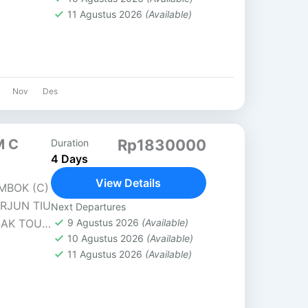
 tenun
11 Agustus 2026
(Available)
Nov
Des
M C
Rp1830000
Duration
4 Days
View Details
MBOK (C)
ERJUN TIU
Next Departures
SAK TOUR
9 Agustus 2026
(Available)
10 Agustus 2026
(Available)
grajin...
11 Agustus 2026
(Available)