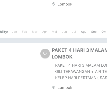
SUKARARA : Pusat pengrajin
Lombok
lombok,...
ility:
Jan
Feb
Mar
Apr
Mei
Jun
Jul
Agu
Sep
Okt
PAKET 4 HARI 3 MALA
LOMBOK
PAKET 4 HARI 3 MALAM LO
GILI TERAWANGAN + AIR T
KELEP HARI PERTAMA ( SA
) DESA SUKARARA : Pusat pen
Lombok