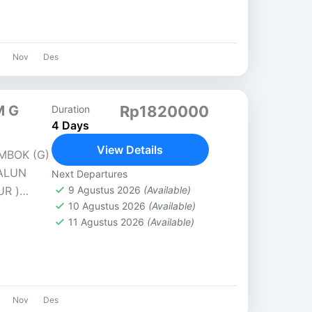
Nov
Des
M G
Rp1820000
Duration
4 Days
View Details
MBOK (G)
ALUN
Next Departures
UR )
9 Agustus 2026
(Available)
10 Agustus 2026
(Available)
grajin
11 Agustus 2026
(Available)
Nov
Des