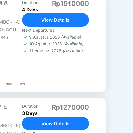
M A
Rp1910000
Duration
4 Days
View Details
MBOK (A)
NANGGU
Next Departures
UR )
9 Agustus 2026
(Available)
10 Agustus 2026
(Available)
grajin
11 Agustus 2026
(Available)
Nov
Des
 E
Rp1270000
Duration
3 Days
View Details
MBOK (E)