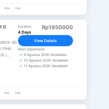
Nov
Des
M B
Rp1950000
Duration
4 Days
View Details
MBOK (B)
I PINK
Next Departures
UR )
9 Agustus 2026
(Available)
10 Agustus 2026
(Available)
grajin
11 Agustus 2026
(Available)
Nov
Des