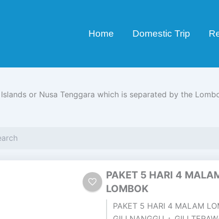
Home
Domestic Trip
Re
 Islands or Nusa Tenggara which is separated by the Lombok
Page
Page
PAKET 5 HARI 4 MALA
LOMBOK
PAKET 5 HARI 4 MALAM LO
GILI NANGGU + GILI TERA