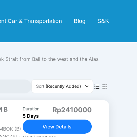
nt Car & Transportation
Blog
S&K
 Strait from Bali to the west and the Alas
Sort
(Recently Added)
M B
Rp2410000
Duration
5 Days
View Details
MBOK (B)
WANGAN +