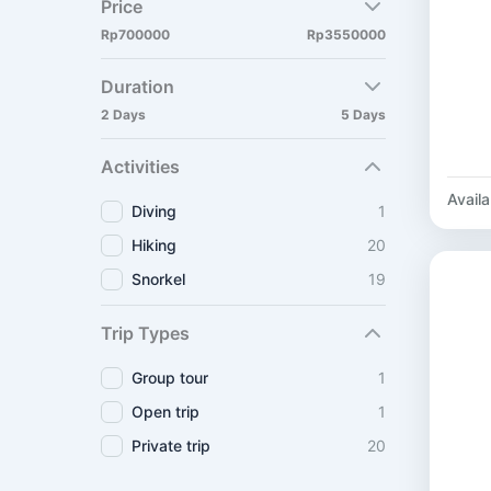
Price
Rp700000
Rp3550000
Duration
2 Days
5 Days
Activities
Availab
Diving
1
Hiking
20
Snorkel
19
Trip Types
Group tour
1
Open trip
1
Private trip
20