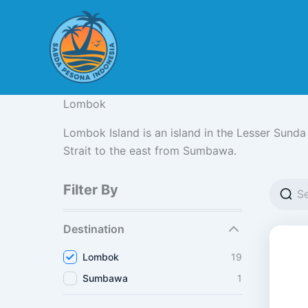
Lewati
ke
konten
Lombok
Lombok Island is an island in the Lesser Sunda
Strait to the east from Sumbawa.
Filter By
Destination
Lombok
19
Sumbawa
1