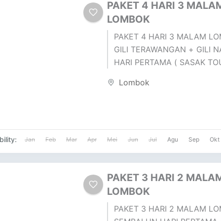
PAKET 4 HARI 3 MALA
LOMBOK
PAKET 4 HARI 3 MALAM LO
GILI TERAWANGAN + GILI 
HARI PERTAMA ( SASAK TO
DESA SUKARARA : Pusat pen
Lombok
tenun lombok,...
ility:
Jan
Feb
Mar
Apr
Mei
Jun
Jul
Agu
Sep
Okt
PAKET 3 HARI 2 MALAM
LOMBOK
PAKET 3 HARI 2 MALAM LO