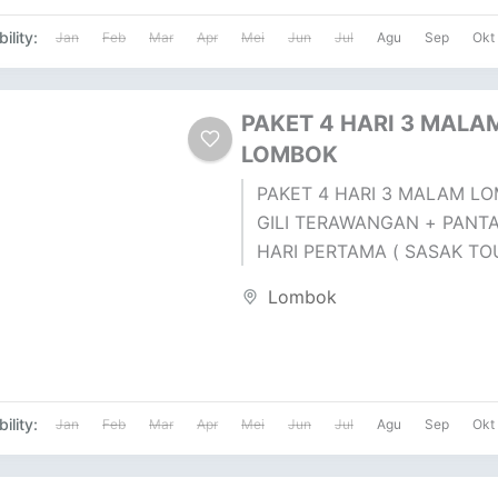
ility:
Jan
Feb
Mar
Apr
Mei
Jun
Jul
Agu
Sep
Okt
PAKET 4 HARI 3 MALA
LOMBOK
PAKET 4 HARI 3 MALAM LO
GILI TERAWANGAN + PANTA
HARI PERTAMA ( SASAK TO
DESA SUKARARA : Pusat pen
Lombok
tenun lombok,...
ility:
Jan
Feb
Mar
Apr
Mei
Jun
Jul
Agu
Sep
Okt