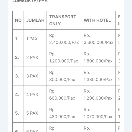
LOMBOK (F) P+A
TRANSPORT
FULL
NO
JUMLAH
WITH HOTEL
ONLY
INCLU
Rp.
Rp.
Rp.
1.
1 PAX
2.400.000/Pax
3.600.000/Pax
5.550.
Rp.
Rp.
Rp.
2.
2 PAX
1.200.000/Pax
1.800.000/Pax
3.020.
Rp.
Rp.
Rp.
3.
3 PAX
800.000/Pax
1.380.000/Pax
2.390.
Rp.
Rp.
Rp.
4.
4 PAX
600.000/Pax
1.200.000/Pax
2.090.
Rp.
Rp.
Rp.
5.
5 PAX
480.000/Pax
1.070.000/Pax
1.910.
Rp.
Rp.
Rp.
6.
6 PAX