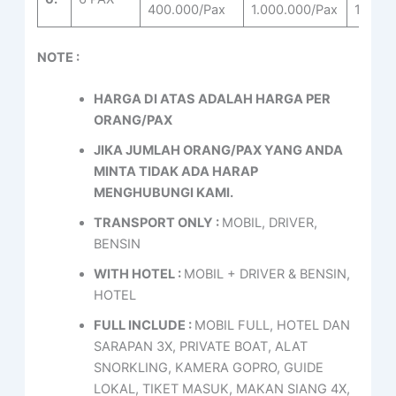
400.000/Pax
1.000.000/Pax
1.790.
NOTE :
HARGA DI ATAS ADALAH HARGA PER
ORANG/PAX
JIKA JUMLAH ORANG/PAX YANG ANDA
MINTA TIDAK ADA HARAP
MENGHUBUNGI KAMI.
TRANSPORT ONLY :
MOBIL, DRIVER,
BENSIN
WITH HOTEL :
MOBIL + DRIVER & BENSIN,
HOTEL
FULL INCLUDE :
MOBIL FULL, HOTEL DAN
SARAPAN 3X, PRIVATE BOAT, ALAT
SNORKLING, KAMERA GOPRO, GUIDE
LOKAL, TIKET MASUK, MAKAN SIANG 4X,