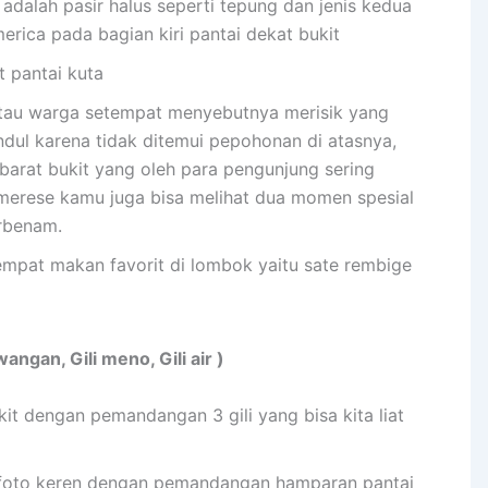
adalah pasir halus seperti tepung dan jenis kedua
merica pada bagian kiri pantai dekat bukit
t pantai kuta
atau warga setempat menyebutnya merisik yang
ndul karena tidak ditemui pepohonan di atasnya,
barat bukit yang oleh para pengunjung sering
 merese kamu juga bisa melihat dua momen spesial
erbenam.
tempat makan favorit di lombok yaitu sate rembige
ngan, Gili meno, Gili air )
kit dengan pemandangan 3 gili yang bisa kita liat
 foto keren dengan pemandangan hamparan pantai