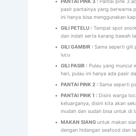
PANTAI PINK 3 :
Pantai pink 3 a
pasir pantainya yang berwarna pi
ini hanya bisa menggunakan kap
GILI PETELU :
Tempat spot snork
dan indah serta karang bawah la
GILI GAMBIR :
Sama seperti gili 
lucu
GILI PASIR :
Pulau yang muncul wa
hari, pulau ini hanya ada pasir 
PANTAI PINK 2 :
Sama seperti pa
PANTAI PINK 1 :
Disini warga lo
keluarganya, disini kita akan se
mudah dan sudah bisa untuk di l
MAKAN SIANG
untuk makan siang
dengan hidangan seafood dan la