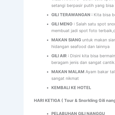
setangi berpasir putih yang bisa 
GILI TERAWANGAN :
Kita bisa 
GILI MENO :
Salah satu spot sn
membuat jadi spot foto terbaik,d
MAKAN SIANG
untuk makan siang
hidangan seafood dan lainnya
GILI AIR :
Disini kita bisa berma
beragam jenis dan sangat cantik
MAKAN MALAM
Ayam bakar ta
sangat nikmat
KEMBALI KE HOTEL
HARI KETIGA ( Tour & Snorkling Gili nangg
PELABUHAN GILI NANGGU