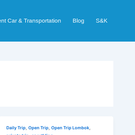
nt Car & Transportation
Blog
S&K
,
,
,
Daily Trip
Open Trip
Open Trip Lombok