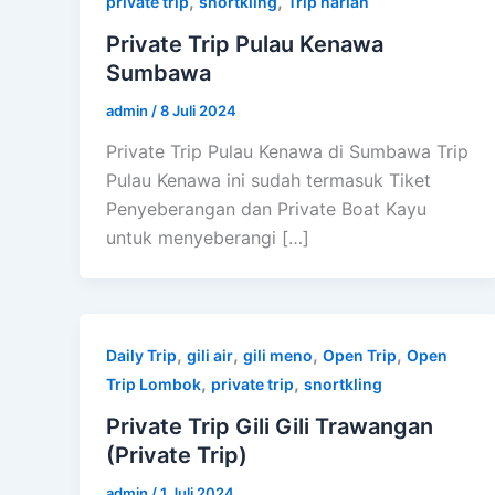
,
,
private trip
snortkling
Trip harian
Private Trip Pulau Kenawa
Sumbawa
admin
/
8 Juli 2024
Private Trip Pulau Kenawa di Sumbawa Trip
Pulau Kenawa ini sudah termasuk Tiket
Penyeberangan dan Private Boat Kayu
untuk menyeberangi […]
,
,
,
,
Daily Trip
gili air
gili meno
Open Trip
Open
,
,
Trip Lombok
private trip
snortkling
Private Trip Gili Gili Trawangan
(Private Trip)
admin
/
1 Juli 2024