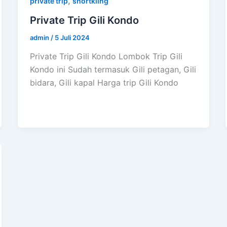
,
private trip
snortkling
Private Trip Gili Kondo
admin
/
5 Juli 2024
Private Trip Gili Kondo Lombok Trip Gili
Kondo ini Sudah termasuk Gili petagan, Gili
bidara, Gili kapal Harga trip Gili Kondo