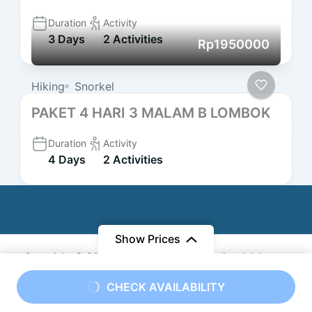
Duration
Activity
3 Days
2 Activities
Rp1950000
Hiking
Snorkel
PAKET 4 HARI 3 MALAM B LOMBOK
Duration
Activity
4 Days
2 Activities
Show Prices
Copyright © 2015 Sabda Pesona Indonesia adalah
merek milik
PT Sandyakala Sabda Wisata
. Terdaftar
From
CHECK AVAILABILITY
pada Direktorat Jendral Kekayaan Intelektual Republik
Rp840000
/ Adult
Indonesia.