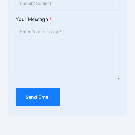
Your Message
*
Send Email