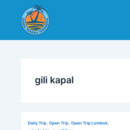
Lewati
ke
konten
gili kapal
,
,
,
Daily Trip
Open Trip
Open Trip Lombok